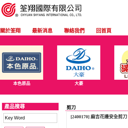
關於筌翔
最新消息
聯絡我們
回首頁
本色原品
大豪
產品搜尋
剪刀
[2400170] 麻吉花邊安全剪刀