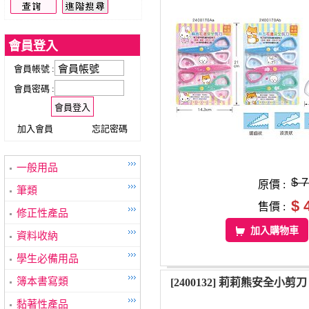
會員登入
會員帳號 :
會員密碼 :
加入會員
忘記密碼
一般用品
$ 
原價 :
筆類
$ 
售價 :
修正性產品
加入購物車
資料收納
學生必備用品
簿本書寫類
[2400132] 莉莉熊安全小剪刀
黏著性產品