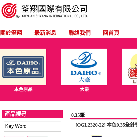
關於筌翔
最新消息
聯絡我們
回首頁
本色原品
大豪
產品搜尋
0.35筆
[OGL2320-22] 本色0.35